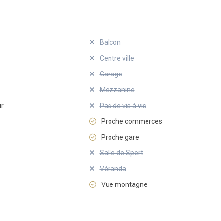
Balcon
Centre ville
Garage
Mezzanine
ur
Pas de vis à vis
Proche commerces
Proche gare
Salle de Sport
Véranda
Vue montagne