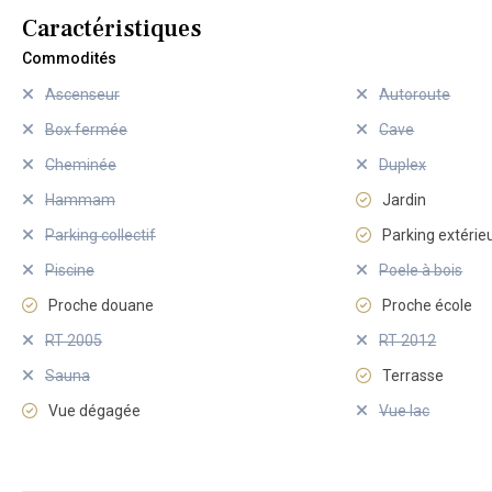
Caractéristiques
Commodités
Ascenseur
Autoroute
Box fermée
Cave
Cheminée
Duplex
Hammam
Jardin
Parking collectif
Parking extérie
Piscine
Poele à bois
Proche douane
Proche école
RT 2005
RT 2012
Sauna
Terrasse
Vue dégagée
Vue lac