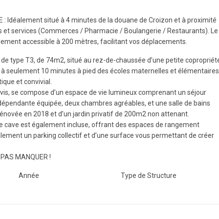
déalement situé à 4 minutes de la douane de Croizon et à proximité
t services (Commerces / Pharmacie / Boulangerie / Restaurants). Le
alement accessible à 200 mètres, facilitant vos déplacements.
e type T3, de 74m2, situé au rez-de-chaussée d’une petite copropriét
ve à seulement 10 minutes à pied des écoles maternelles et élémentaires
ique et convivial.
-vis, se compose d’un espace de vie lumineux comprenant un séjour
ndépendante équipée, deux chambres agréables, et une salle de bains
rénovée en 2018 et d’un jardin privatif de 200m2 non attenant.
ne cave est également incluse, offrant des espaces de rangement
ement un parking collectif et d’une surface vous permettant de créer
 PAS MANQUER !
Année
Type de Structure