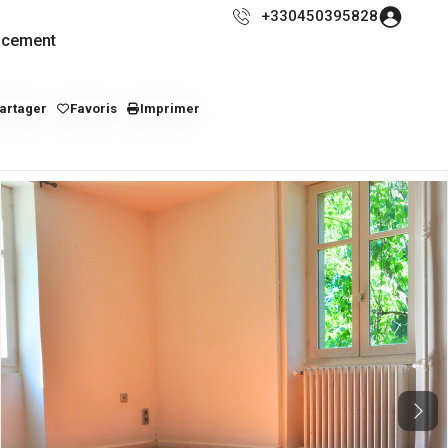
+330450395828
ncement
artager
Favoris
Imprimer
Next