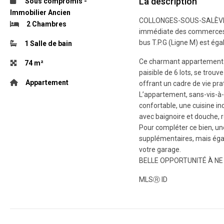
La description
Sous compromis
-
Immobilier Ancien
COLLONGES-SOUS-SALÈVE : I
2 Chambres
immédiate des commerces e
bus T.P.G (Ligne M) est ég
1 Salle de bain
Ce charmant appartement d
74
m²
paisible de 6 lots, se trou
Appartement
offrant un cadre de vie prat
L’appartement, sans-vis-à
confortable, une cuisine i
avec baignoire et douche, 
Pour compléter ce bien, u
supplémentaires, mais égal
votre garage.
BELLE OPPORTUNITÉ À NE
MLS
Ⓡ
ID