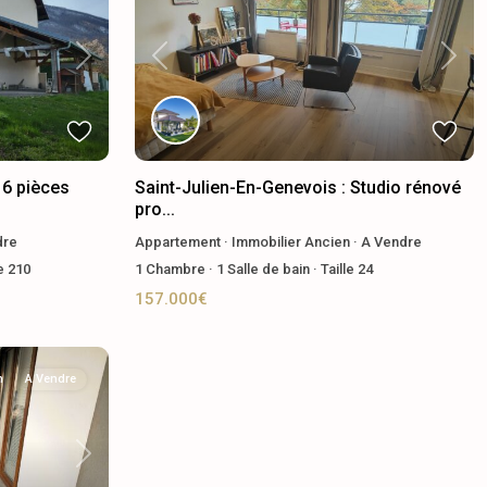
Next
Previous
Next
 6 pièces
Saint-Julien-En-Genevois : Studio rénové
pro...
dre
Appartement
·
Immobilier Ancien
·
A Vendre
le
210
1
Chambre
·
1
Salle de bain
·
Taille
24
157.000€
n
A Vendre
Next