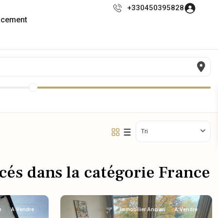
+330450395828
ncement
Tri
cés dans la catégorie France
n
A Vendre
Immobilier Ancien
A Vendre