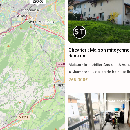
290K€
Previous
Chevrier : Maison mitoyenne
dans un...
Maison
·
Immobilier Ancien
·
A Ven
4
Chambres
·
2
Salles de bain
·
Tail
765.000€
Immobilier Ancie
Previous