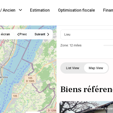
/ Ancien
Estimation
Optimisation fiscale
Fina
n écran
Prec
Suivant
Zone:
12 miles
List View
Map View
Biens référen
Immobilier Ancie