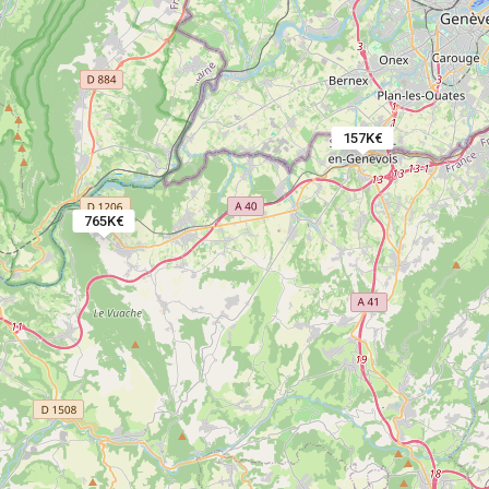
157K€
765K€