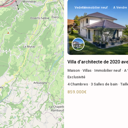
Vedette
Immobilier neuf
A Vendre
Previous
Villa d'architecte de 2020 av
Maison
·
Villas
·
Immobilier neuf
·
A 
Exclusivité
4
Chambres
·
3
Salles de bain
·
Tail
859.000€