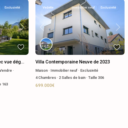
Exclusivité
Vedette
Immobilier neuf
Exclusivité
Next
Previous
Next
ec vue dég...
Villa Contemporaine Neuve de 2023
Vendre
·
Maison
·
Immobilier neuf
·
Exclusivité
4
Chambres
·
2
Salles de bain
·
Taille
306
le
163
699.000€