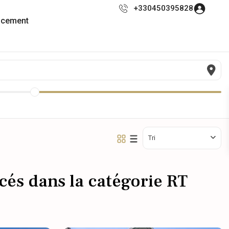
+330450395828
ncement
Tri
cés dans la catégorie RT