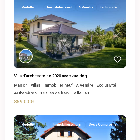
Vedette
Immobilier neuf
A Vendre
Exclusivité
Previous
Next
Villa d'architecte de 2020 avec vue dég...
Maison
·
Villas
·
Immobilier neuf
·
A Vendre
·
Exclusivité
4
Chambres
·
3
Salles de bain
·
Taille
163
859.000€
Vedette
Immobilier Ancien
Sous Compromis