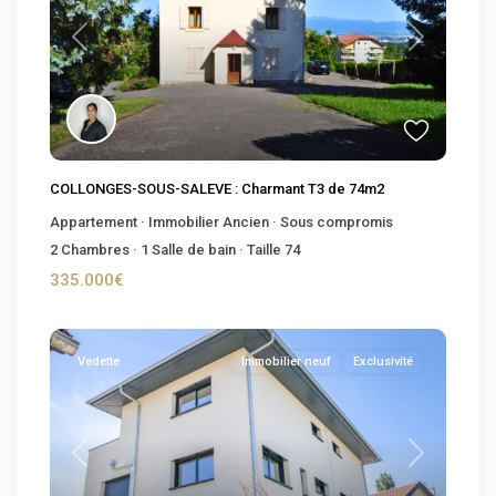
Previous
Next
COLLONGES-SOUS-SALEVE : Charmant T3 de 74m2
Appartement
·
Immobilier Ancien
·
Sous compromis
2
Chambres
·
1
Salle de bain
·
Taille
74
335.000€
Vedette
Immobilier neuf
Exclusivité
Previous
Next