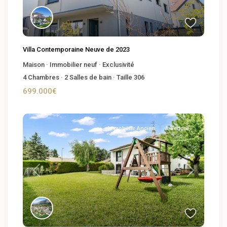
Villa Contemporaine Neuve de 2023
Maison
·
Immobilier neuf
·
Exclusivité
4
Chambres
·
2
Salles de bain
·
Taille
306
699.000€
Immobilier Ancien
A Vendre
Previous
Next