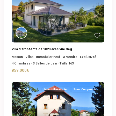
Previous
Next
Villa d'architecte de 2020 avec vue dég...
Maison
·
Villas
·
Immobilier neuf
·
A Vendre
·
Exclusivité
4
Chambres
·
3
Salles de bain
·
Taille
163
859.000€
Vedette
Immobilier Ancien
Sous Compromis
Previous
Next