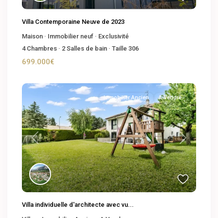
Villa Contemporaine Neuve de 2023
Maison
·
Immobilier neuf
·
Exclusivité
4
Chambres
·
2
Salles de bain
·
Taille
306
699.000€
Immobilier Ancien
A Vendre
Previous
Next
Villa individuelle d'architecte avec vu...