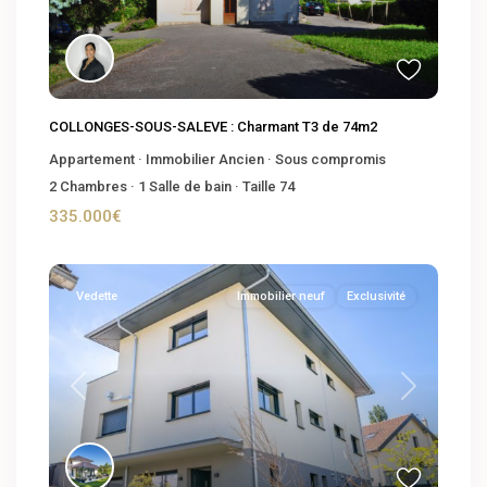
COLLONGES-SOUS-SALEVE : Charmant T3 de 74m2
Appartement
·
Immobilier Ancien
·
Sous compromis
2
Chambres
·
1
Salle de bain
·
Taille
74
335.000€
Vedette
Immobilier neuf
Exclusivité
Previous
Next