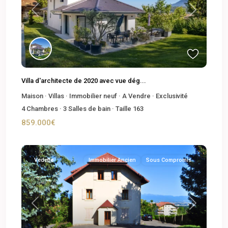
Previous
Next
Villa d'architecte de 2020 avec vue dég...
Maison
·
Villas
·
Immobilier neuf
·
A Vendre
·
Exclusivité
4
Chambres
·
3
Salles de bain
·
Taille
163
859.000€
Vedette
Immobilier Ancien
Sous Compromis
Previous
Next