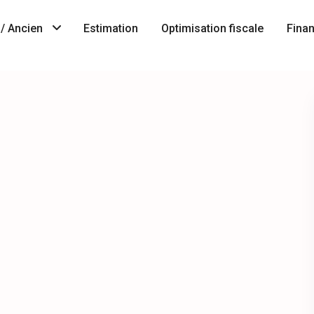
/ Ancien
Estimation
Optimisation fiscale
Fina
Immobilier
A
neuf
Vendre