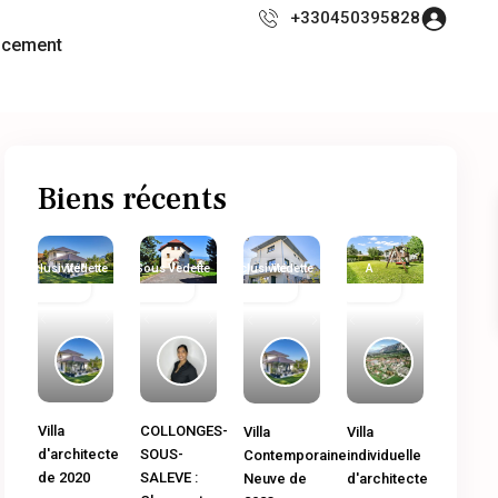
+330450395828
ncement
Biens récents
Exclusivité
Immobilier
Vedette
Sous
Immobilier
Vedette
Exclusivité
Immobilier
Vedette
A
Ancien
Compromis
neuf
Ancien
Vendre
Previous
Next
Previous
Next
Previous
Next
Previous
Next
COLLONGES-
Villa
Villa
Villa
SOUS-
d'architecte
Contemporaine
individuelle
SALEVE :
de 2020
Neuve de
d'architecte