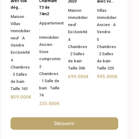
Charmant
avec vue
2023
avec vu...
T3 de
dég...
Maison
·
Villas
·
74m2
Maison
·
Immobilier
Immobilier
Appartement
Villas
·
neuf
·
Ancien
·
A
·
Immobilier
Exclusivité
Vendre
Immobilier
neuf
·
A
4
5
Ancien
·
Vendre
·
Chambres
Chambres
Sous
Exclusivité
·
2
Salles
·
2
Salles
compromis
4
de bain
·
de bain
·
2
Chambres
Taille
306
Taille
220
Chambres
·
3
Salles
699.000€
995.000€
·
1
Salle de
de bain
·
bain
·
Taille
Taille
163
74
859.000€
335.000€
Découvrir