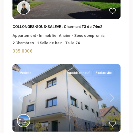
COLLONGES-SOUS-SALEVE : Charmant T3 de 74m2
Appartement
·
Immobilier Ancien
·
Sous compromis
2
Chambres
·
1
Salle de bain
·
Taille
74
335.000€
Vedette
Immobilier neuf
Exclusivité
Previous
Next