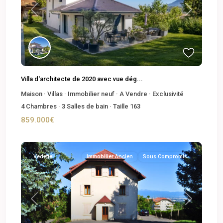
Previous
Next
Villa d'architecte de 2020 avec vue dég...
Maison
·
Villas
·
Immobilier neuf
·
A Vendre
·
Exclusivité
4
Chambres
·
3
Salles de bain
·
Taille
163
859.000€
Vedette
Immobilier Ancien
Sous Compromis
Previous
Next