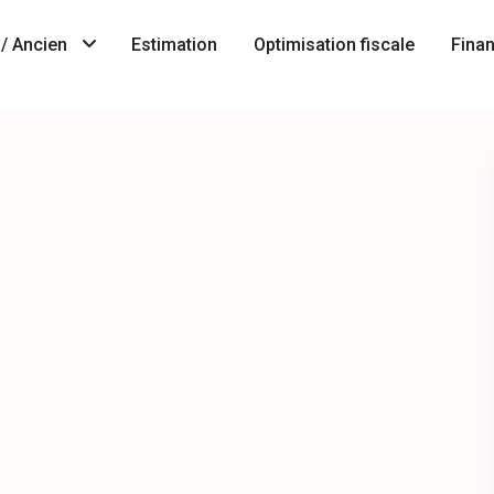
/ Ancien
Estimation
Optimisation fiscale
Fina
Immobilier
A
neuf
Vendre