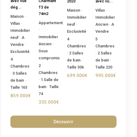
Charmant
avec vue
2023
avec vu...
T3 de
dég...
Maison
·
Villas
·
74m2
Maison
·
Immobilier
Immobilier
Appartement
Villas
·
neuf
·
Ancien
·
A
·
Immobilier
Exclusivité
Vendre
Immobilier
neuf
·
A
4
5
Ancien
·
Vendre
·
Chambres
Chambres
Sous
Exclusivité
·
2
Salles
·
2
Salles
compromis
4
de bain
·
de bain
·
2
Chambres
Taille
306
Taille
220
Chambres
·
3
Salles
699.000€
995.000€
·
1
Salle de
de bain
·
bain
·
Taille
Taille
163
74
859.000€
335.000€
Découvrir