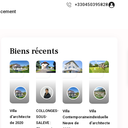
+330450395828
ncement
Biens récents
Exclusivité
Immobilier
Vedette
Sous
Immobilier
Vedette
Exclusivité
Immobilier
Vedette
A
Ancien
Compromis
neuf
Ancien
Vendre
Previous
Next
Previous
Next
Previous
Next
Previous
Next
COLLONGES-
Villa
Villa
Villa
SOUS-
d'architecte
Contemporaine
individuelle
SALEVE :
de 2020
Neuve de
d'architecte