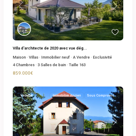
Previous
Next
Villa d'architecte de 2020 avec vue dég...
Maison
·
Villas
·
Immobilier neuf
·
A Vendre
·
Exclusivité
4
Chambres
·
3
Salles de bain
·
Taille
163
859.000€
Vedette
Immobilier Ancien
Sous Compromis
Previous
Next