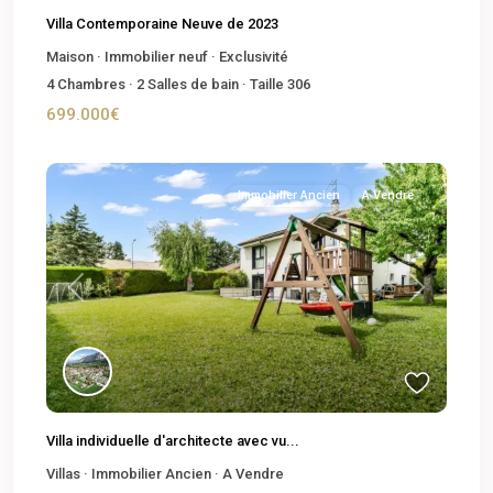
Villa Contemporaine Neuve de 2023
Maison
·
Immobilier neuf
·
Exclusivité
4
Chambres
·
2
Salles de bain
·
Taille
306
699.000€
Immobilier Ancien
A Vendre
Previous
Next
Villa individuelle d'architecte avec vu...
Villas
·
Immobilier Ancien
·
A Vendre