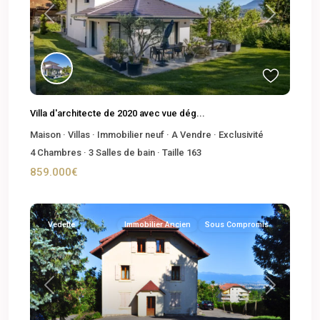
Previous
Next
Villa d'architecte de 2020 avec vue dég...
Maison
·
Villas
·
Immobilier neuf
·
A Vendre
·
Exclusivité
4
Chambres
·
3
Salles de bain
·
Taille
163
859.000€
Vedette
Immobilier Ancien
Sous Compromis
Previous
Next