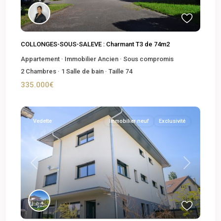
COLLONGES-SOUS-SALEVE : Charmant T3 de 74m2
Appartement
·
Immobilier Ancien
·
Sous compromis
2
Chambres
·
1
Salle de bain
·
Taille
74
335.000€
Vedette
Immobilier neuf
Exclusivité
Previous
Next