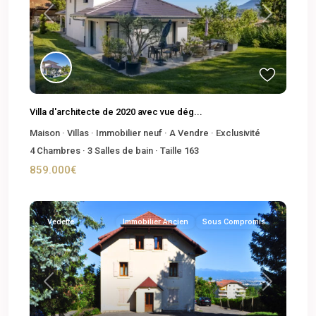
Previous
Next
Villa d'architecte de 2020 avec vue dég...
Maison
·
Villas
·
Immobilier neuf
·
A Vendre
·
Exclusivité
4
Chambres
·
3
Salles de bain
·
Taille
163
859.000€
Vedette
Immobilier Ancien
Sous Compromis
Previous
Next