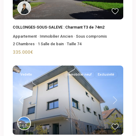
COLLONGES-SOUS-SALEVE : Charmant T3 de 74m2
Appartement
·
Immobilier Ancien
·
Sous compromis
2
Chambres
·
1
Salle de bain
·
Taille
74
335.000€
Vedette
Immobilier neuf
Exclusivité
Previous
Next