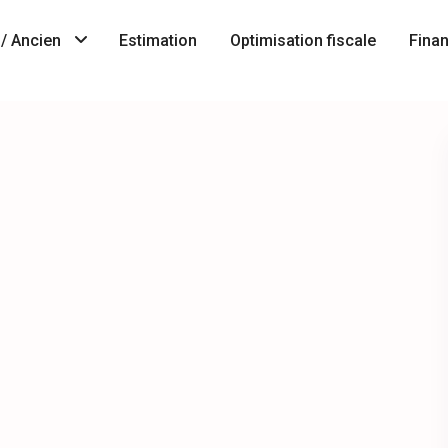
/ Ancien
Estimation
Optimisation fiscale
Fina
Immobilier
A
neuf
Vendre