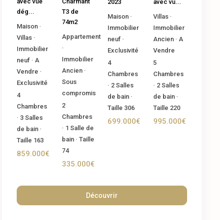
Charmant
avec vue
2023
avec vu...
T3 de
dég...
Maison
·
Villas
·
74m2
Maison
·
Immobilier
Immobilier
Appartement
Villas
·
neuf
·
Ancien
·
A
·
Immobilier
Exclusivité
Vendre
Immobilier
neuf
·
A
4
5
Ancien
·
Vendre
·
Chambres
Chambres
Sous
Exclusivité
·
2
Salles
·
2
Salles
compromis
4
de bain
·
de bain
·
2
Chambres
Taille
306
Taille
220
Chambres
·
3
Salles
699.000€
995.000€
·
1
Salle de
de bain
·
bain
·
Taille
Taille
163
74
859.000€
335.000€
Découvrir