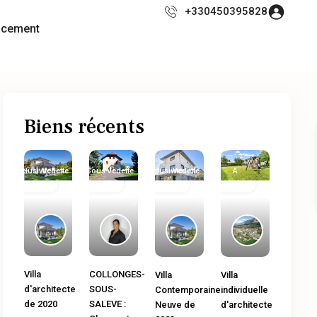
+330450395828
ncement
Biens récents
Exclusivité
Immobilier
Vedette
Sous
Immobilier
Vedette
Exclusivité
Immobilier
Vedette
A
Ancien
Compromis
neuf
Ancien
Vendre
Previous
Next
Previous
Next
Previous
Next
Previous
Next
COLLONGES-
Villa
Villa
Villa
SOUS-
d'architecte
Contemporaine
individuelle
SALEVE :
de 2020
Neuve de
d'architecte