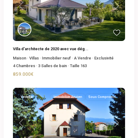
Previous
Next
Villa d'architecte de 2020 avec vue dég...
Maison
·
Villas
·
Immobilier neuf
·
A Vendre
·
Exclusivité
4
Chambres
·
3
Salles de bain
·
Taille
163
859.000€
Vedette
Immobilier Ancien
Sous Compromis
Previous
Next