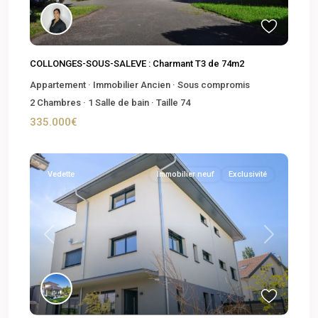
COLLONGES-SOUS-SALEVE : Charmant T3 de 74m2
Appartement
·
Immobilier Ancien
·
Sous compromis
2
Chambres
·
1
Salle de bain
·
Taille
74
335.000€
Vedette
Immobilier neuf
Exclusivité
Previous
Next