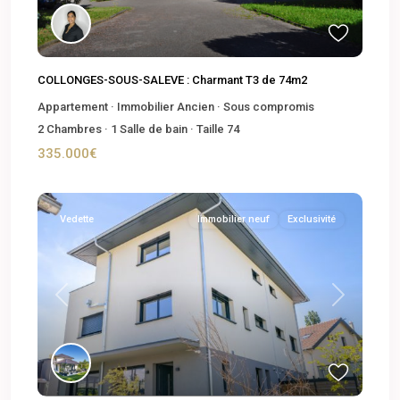
COLLONGES-SOUS-SALEVE : Charmant T3 de 74m2
Appartement
·
Immobilier Ancien
·
Sous compromis
2
Chambres
·
1
Salle de bain
·
Taille
74
335.000€
Vedette
Immobilier neuf
Exclusivité
Previous
Next