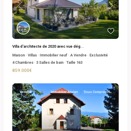
Previous
Next
Villa d'architecte de 2020 avec vue dég...
Maison
·
Villas
·
Immobilier neuf
·
A Vendre
·
Exclusivité
4
Chambres
·
3
Salles de bain
·
Taille
163
859.000€
Vedette
Immobilier Ancien
Sous Compromis
Previous
Next