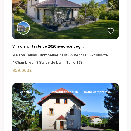
Previous
Next
Villa d'architecte de 2020 avec vue dég...
Maison
·
Villas
·
Immobilier neuf
·
A Vendre
·
Exclusivité
4
Chambres
·
3
Salles de bain
·
Taille
163
859.000€
Vedette
Immobilier Ancien
Sous Compromis
Previous
Next