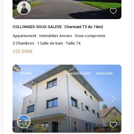
COLLONGES-SOUS-SALEVE : Charmant T3 de 74m2
Appartement
·
Immobilier Ancien
·
Sous compromis
2
Chambres
·
1
Salle de bain
·
Taille
74
335.000€
Vedette
Immobilier neuf
Exclusivité
Previous
Next