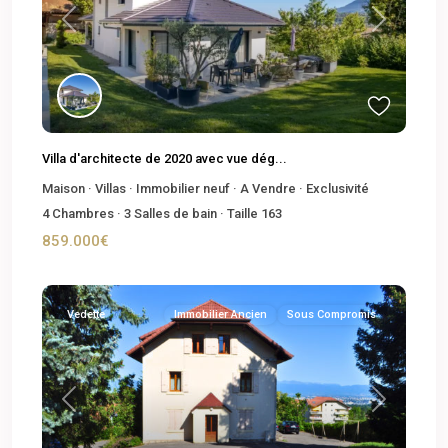
Previous
Next
Villa d'architecte de 2020 avec vue dég...
Maison
·
Villas
·
Immobilier neuf
·
A Vendre
·
Exclusivité
4
Chambres
·
3
Salles de bain
·
Taille
163
859.000€
Vedette
Immobilier Ancien
Sous Compromis
Previous
Next