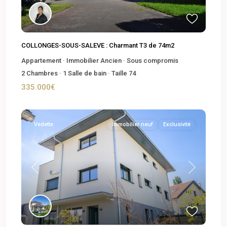
COLLONGES-SOUS-SALEVE : Charmant T3 de 74m2
Appartement
·
Immobilier Ancien
·
Sous compromis
2
Chambres
·
1
Salle de bain
·
Taille
74
335.000€
Vedette
Immobilier neuf
Exclusivité
Previous
Next