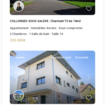
COLLONGES-SOUS-SALEVE : Charmant T3 de 74m2
Appartement
·
Immobilier Ancien
·
Sous compromis
2
Chambres
·
1
Salle de bain
·
Taille
74
335.000€
Vedette
Immobilier neuf
Exclusivité
Previous
Next