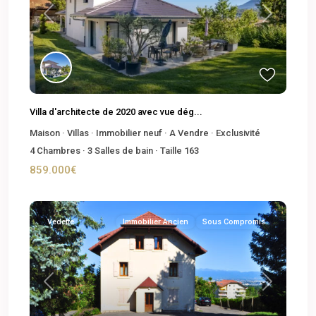
Previous
Next
Villa d'architecte de 2020 avec vue dég...
Maison
·
Villas
·
Immobilier neuf
·
A Vendre
·
Exclusivité
4
Chambres
·
3
Salles de bain
·
Taille
163
859.000€
Vedette
Immobilier Ancien
Sous Compromis
Previous
Next