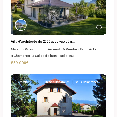
Previous
Next
Villa d'architecte de 2020 avec vue dég...
Maison
·
Villas
·
Immobilier neuf
·
A Vendre
·
Exclusivité
4
Chambres
·
3
Salles de bain
·
Taille
163
859.000€
Vedette
Immobilier Ancien
Sous Compromis
Previous
Next