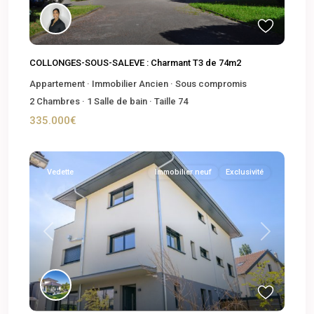
COLLONGES-SOUS-SALEVE : Charmant T3 de 74m2
Appartement
·
Immobilier Ancien
·
Sous compromis
2
Chambres
·
1
Salle de bain
·
Taille
74
335.000€
Vedette
Immobilier neuf
Exclusivité
Previous
Next