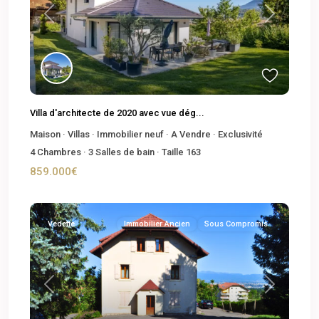
Previous
Next
Villa d'architecte de 2020 avec vue dég...
Maison
·
Villas
·
Immobilier neuf
·
A Vendre
·
Exclusivité
4
Chambres
·
3
Salles de bain
·
Taille
163
859.000€
Vedette
Immobilier Ancien
Sous Compromis
Previous
Next