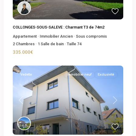
COLLONGES-SOUS-SALEVE : Charmant T3 de 74m2
Appartement
·
Immobilier Ancien
·
Sous compromis
2
Chambres
·
1
Salle de bain
·
Taille
74
335.000€
Vedette
Immobilier neuf
Exclusivité
Previous
Next