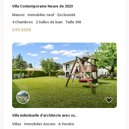
Villa Contemporaine Neuve de 2023
Maison
·
Immobilier neuf
·
Exclusivité
4
Chambres
·
2
Salles de bain
·
Taille
306
699.000€
Immobilier Ancien
A Vendre
Previous
Next
Villa individuelle d'architecte avec vu...
Villas
·
Immobilier Ancien
·
A Vendre