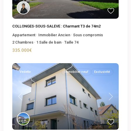
COLLONGES-SOUS-SALEVE : Charmant T3 de 74m2
Appartement
·
Immobilier Ancien
·
Sous compromis
2
Chambres
·
1
Salle de bain
·
Taille
74
335.000€
Vedette
Immobilier neuf
Exclusivité
Previous
Next