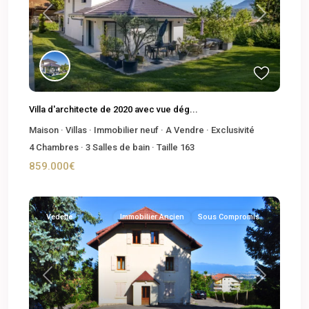
Previous
Next
Villa d'architecte de 2020 avec vue dég...
Maison
·
Villas
·
Immobilier neuf
·
A Vendre
·
Exclusivité
4
Chambres
·
3
Salles de bain
·
Taille
163
859.000€
Vedette
Immobilier Ancien
Sous Compromis
Previous
Next