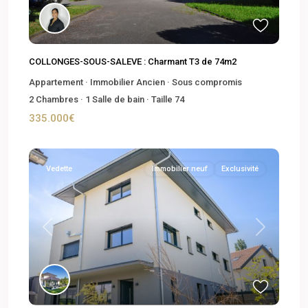
COLLONGES-SOUS-SALEVE : Charmant T3 de 74m2
Appartement
·
Immobilier Ancien
·
Sous compromis
2
Chambres
·
1
Salle de bain
·
Taille
74
335.000€
Vedette
Immobilier neuf
Exclusivité
Previous
Next