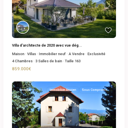
Previous
Next
Villa d'architecte de 2020 avec vue dég...
Maison
·
Villas
·
Immobilier neuf
·
A Vendre
·
Exclusivité
4
Chambres
·
3
Salles de bain
·
Taille
163
859.000€
Vedette
Immobilier Ancien
Sous Compromis
Previous
Next