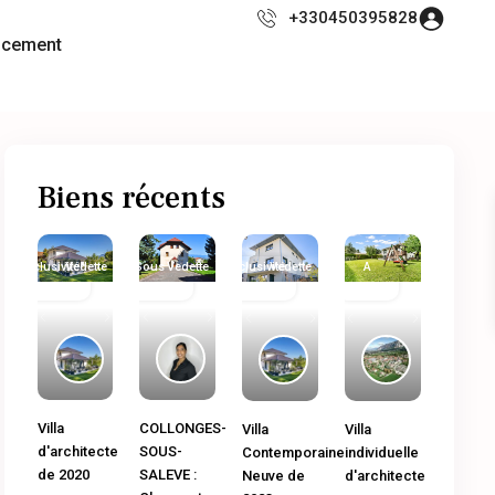
+330450395828
ncement
Biens récents
Exclusivité
Immobilier
Vedette
Sous
Immobilier
Vedette
Exclusivité
Immobilier
Vedette
A
Ancien
Compromis
neuf
Ancien
Vendre
Previous
Next
Previous
Next
Previous
Next
Previous
Next
COLLONGES-
Villa
Villa
Villa
SOUS-
d'architecte
Contemporaine
individuelle
SALEVE :
de 2020
Neuve de
d'architecte