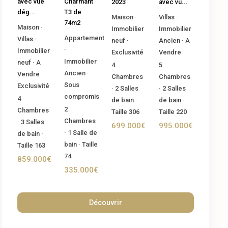
Charmant
avec vue
2023
avec vu...
T3 de
dég...
Maison
·
Villas
·
74m2
Maison
·
Immobilier
Immobilier
Appartement
Villas
·
neuf
·
Ancien
·
A
·
Immobilier
Exclusivité
Vendre
Immobilier
neuf
·
A
4
5
Ancien
·
Vendre
·
Chambres
Chambres
Sous
Exclusivité
·
2
Salles
·
2
Salles
compromis
4
de bain
·
de bain
·
2
Chambres
Taille
306
Taille
220
Chambres
·
3
Salles
699.000€
995.000€
·
1
Salle de
de bain
·
bain
·
Taille
Taille
163
74
859.000€
335.000€
Découvrir