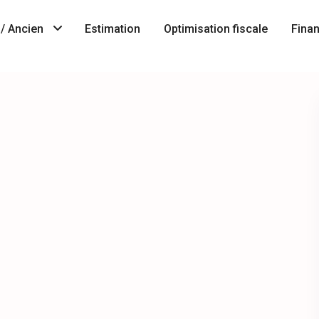
/ Ancien
Estimation
Optimisation fiscale
Fina
Immobilier
A
neuf
Vendre