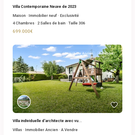
Villa Contemporaine Neuve de 2023
Maison
·
Immobilier neuf
·
Exclusivité
4
Chambres
·
2
Salles de bain
·
Taille
306
699.000€
Immobilier Ancien
A Vendre
Previous
Next
Villa individuelle d'architecte avec vu...
Villas
·
Immobilier Ancien
·
A Vendre