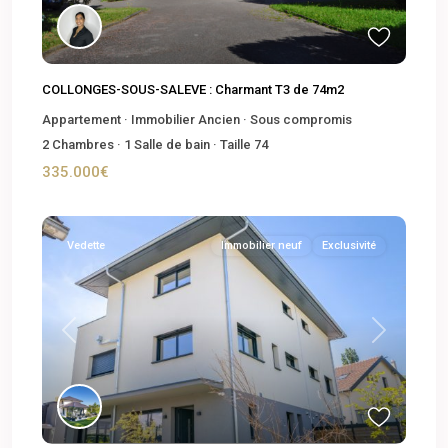
COLLONGES-SOUS-SALEVE : Charmant T3 de 74m2
Appartement
·
Immobilier Ancien
·
Sous compromis
2
Chambres
·
1
Salle de bain
·
Taille
74
335.000€
Vedette
Immobilier neuf
Exclusivité
Previous
Next