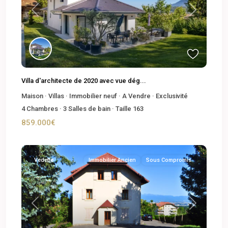
Previous
Next
Villa d'architecte de 2020 avec vue dég...
Maison
·
Villas
·
Immobilier neuf
·
A Vendre
·
Exclusivité
4
Chambres
·
3
Salles de bain
·
Taille
163
859.000€
Vedette
Immobilier Ancien
Sous Compromis
Previous
Next