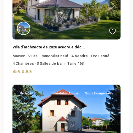
Previous
Next
Villa d'architecte de 2020 avec vue dég...
Maison
·
Villas
·
Immobilier neuf
·
A Vendre
·
Exclusivité
4
Chambres
·
3
Salles de bain
·
Taille
163
859.000€
Vedette
Immobilier Ancien
Sous Compromis
Previous
Next