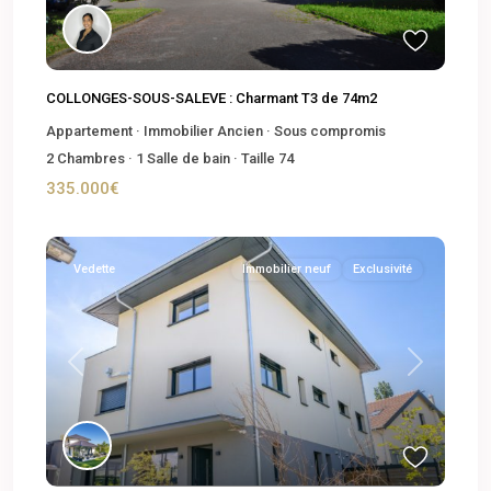
COLLONGES-SOUS-SALEVE : Charmant T3 de 74m2
Appartement
·
Immobilier Ancien
·
Sous compromis
2
Chambres
·
1
Salle de bain
·
Taille
74
335.000€
Vedette
Immobilier neuf
Exclusivité
Previous
Next