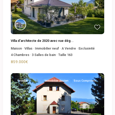
Previous
Next
Villa d'architecte de 2020 avec vue dég...
Maison
·
Villas
·
Immobilier neuf
·
A Vendre
·
Exclusivité
4
Chambres
·
3
Salles de bain
·
Taille
163
859.000€
Vedette
Immobilier Ancien
Sous Compromis
Previous
Next