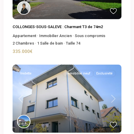
COLLONGES-SOUS-SALEVE : Charmant T3 de 74m2
Appartement
·
Immobilier Ancien
·
Sous compromis
2
Chambres
·
1
Salle de bain
·
Taille
74
335.000€
Vedette
Immobilier neuf
Exclusivité
Previous
Next