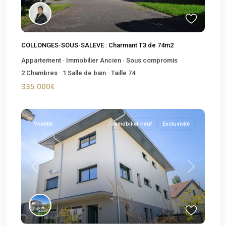
COLLONGES-SOUS-SALEVE : Charmant T3 de 74m2
Appartement
·
Immobilier Ancien
·
Sous compromis
2
Chambres
·
1
Salle de bain
·
Taille
74
335.000€
Vedette
Immobilier neuf
Exclusivité
Previous
Next