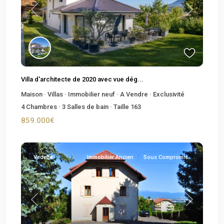
Previous
Next
Villa d'architecte de 2020 avec vue dég...
Maison
·
Villas
·
Immobilier neuf
·
A Vendre
·
Exclusivité
4
Chambres
·
3
Salles de bain
·
Taille
163
859.000€
Vedette
Immobilier Ancien
Sous Compromis
Previous
Next