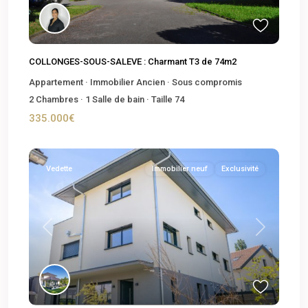
COLLONGES-SOUS-SALEVE : Charmant T3 de 74m2
Appartement
·
Immobilier Ancien
·
Sous compromis
2
Chambres
·
1
Salle de bain
·
Taille
74
335.000€
Vedette
Immobilier neuf
Exclusivité
Previous
Next