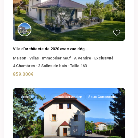
Previous
Next
Villa d'architecte de 2020 avec vue dég...
Maison
·
Villas
·
Immobilier neuf
·
A Vendre
·
Exclusivité
4
Chambres
·
3
Salles de bain
·
Taille
163
859.000€
Vedette
Immobilier Ancien
Sous Compromis
Previous
Next