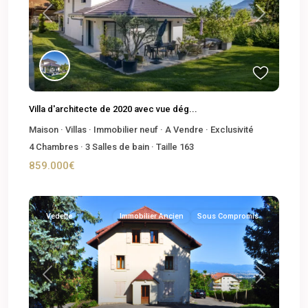
Previous
Next
Villa d'architecte de 2020 avec vue dég...
Maison
·
Villas
·
Immobilier neuf
·
A Vendre
·
Exclusivité
4
Chambres
·
3
Salles de bain
·
Taille
163
859.000€
Vedette
Immobilier Ancien
Sous Compromis
Previous
Next