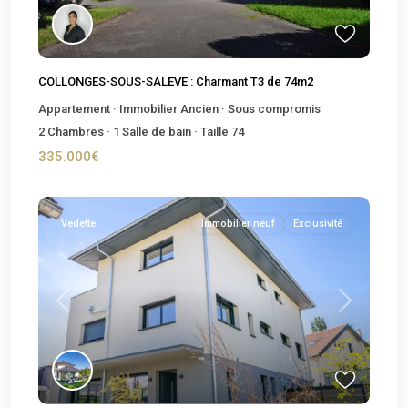
COLLONGES-SOUS-SALEVE : Charmant T3 de 74m2
Appartement
·
Immobilier Ancien
·
Sous compromis
2
Chambres
·
1
Salle de bain
·
Taille
74
335.000€
Vedette
Immobilier neuf
Exclusivité
Previous
Next