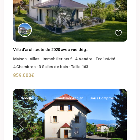
Previous
Next
Villa d'architecte de 2020 avec vue dég...
Maison
·
Villas
·
Immobilier neuf
·
A Vendre
·
Exclusivité
4
Chambres
·
3
Salles de bain
·
Taille
163
859.000€
Vedette
Immobilier Ancien
Sous Compromis
Previous
Next