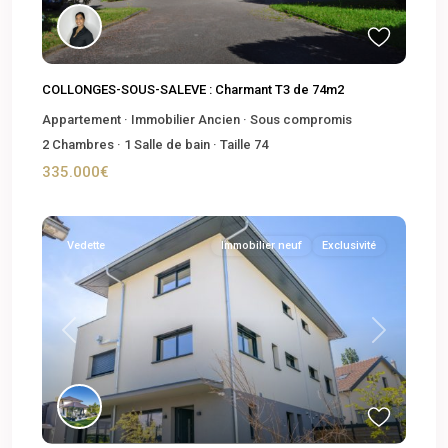
COLLONGES-SOUS-SALEVE : Charmant T3 de 74m2
Appartement
·
Immobilier Ancien
·
Sous compromis
2
Chambres
·
1
Salle de bain
·
Taille
74
335.000€
Vedette
Immobilier neuf
Exclusivité
Previous
Next