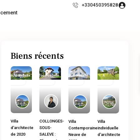
+330450395828
ncement
Biens récents
Exclusivité
Immobilier
Vedette
Sous
Immobilier
Vedette
Exclusivité
Immobilier
Vedette
A
Ancien
Compromis
neuf
Ancien
Vendre
Previous
Next
Previous
Next
Previous
Next
Previous
Next
COLLONGES-
Villa
Villa
Villa
SOUS-
d'architecte
Contemporaine
individuelle
SALEVE :
de 2020
Neuve de
d'architecte