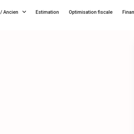
/ Ancien
Estimation
Optimisation fiscale
Fina
Immobilier
A
neuf
Vendre