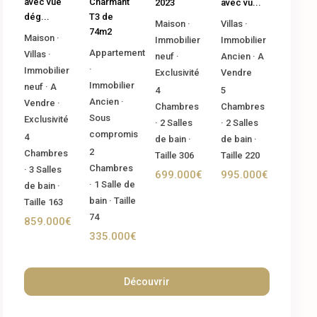
Charmant
avec vue
2023
avec vu...
T3 de
dég...
Maison
·
Villas
·
74m2
Maison
·
Immobilier
Immobilier
Appartement
Villas
·
neuf
·
Ancien
·
A
·
Immobilier
Exclusivité
Vendre
Immobilier
neuf
·
A
4
5
Ancien
·
Vendre
·
Chambres
Chambres
Sous
Exclusivité
·
2
Salles
·
2
Salles
compromis
4
de bain
·
de bain
·
2
Chambres
Taille
306
Taille
220
Chambres
·
3
Salles
699.000€
995.000€
·
1
Salle de
de bain
·
bain
·
Taille
Taille
163
74
859.000€
335.000€
Découvrir