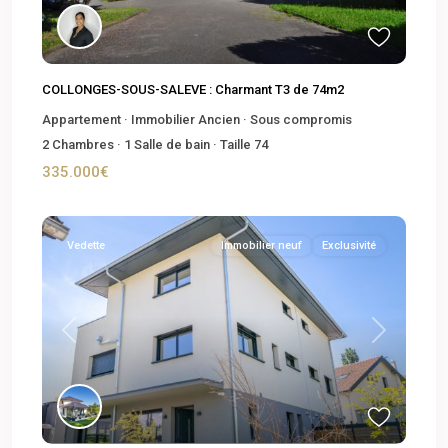
COLLONGES-SOUS-SALEVE : Charmant T3 de 74m2
Appartement
·
Immobilier Ancien
·
Sous compromis
2
Chambres
·
1
Salle de bain
·
Taille
74
335.000€
Vedette
Immobilier neuf
Exclusivité
Previous
Next