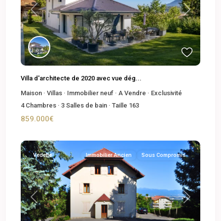
Previous
Next
Villa d'architecte de 2020 avec vue dég...
Maison
·
Villas
·
Immobilier neuf
·
A Vendre
·
Exclusivité
4
Chambres
·
3
Salles de bain
·
Taille
163
859.000€
Vedette
Immobilier Ancien
Sous Compromis
Previous
Next