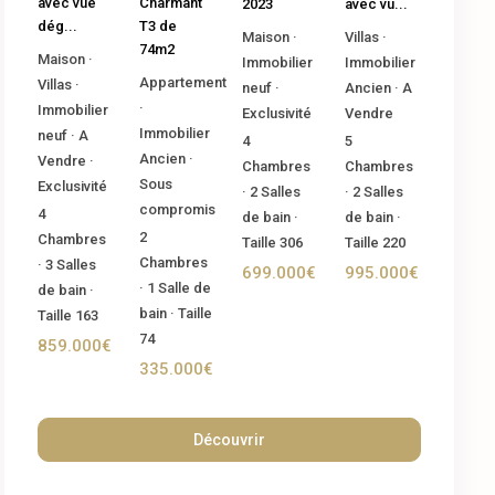
Charmant
avec vue
2023
avec vu...
T3 de
dég...
Maison
·
Villas
·
74m2
Maison
·
Immobilier
Immobilier
Appartement
Villas
·
neuf
·
Ancien
·
A
·
Immobilier
Exclusivité
Vendre
Immobilier
neuf
·
A
4
5
Ancien
·
Vendre
·
Chambres
Chambres
Sous
Exclusivité
·
2
Salles
·
2
Salles
compromis
4
de bain
·
de bain
·
2
Chambres
Taille
306
Taille
220
Chambres
·
3
Salles
699.000€
995.000€
·
1
Salle de
de bain
·
bain
·
Taille
Taille
163
74
859.000€
335.000€
Découvrir