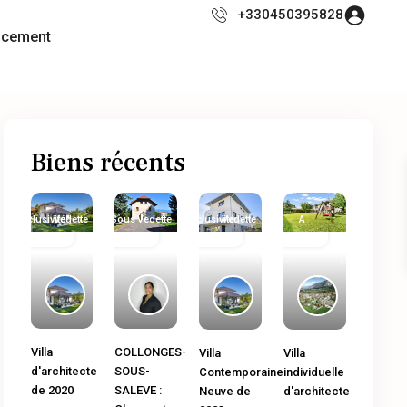
+330450395828
ncement
Biens récents
Exclusivité
Immobilier
Vedette
Sous
Immobilier
Vedette
Exclusivité
Immobilier
Vedette
A
Ancien
Compromis
neuf
Ancien
Vendre
Previous
Next
Previous
Next
Previous
Next
Previous
Next
COLLONGES-
Villa
Villa
Villa
SOUS-
d'architecte
Contemporaine
individuelle
SALEVE :
de 2020
Neuve de
d'architecte