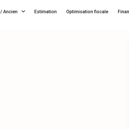
/ Ancien
Estimation
Optimisation fiscale
Fina
Immobilier
A
neuf
Vendre