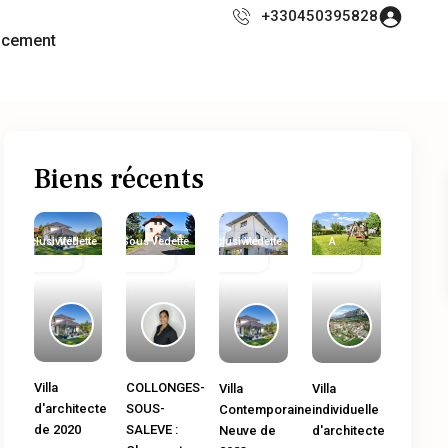
+330450395828
ncement
Biens récents
Exclusivité
Immobilier
Vedette
Sous
Immobilier
Vedette
Exclusivité
Immobilier
Vedette
A
Ancien
Compromis
neuf
Ancien
Vendre
Previous
Next
Previous
Next
Previous
Next
Previous
Next
COLLONGES-
Villa
Villa
Villa
SOUS-
d'architecte
Contemporaine
individuelle
SALEVE :
de 2020
Neuve de
d'architecte