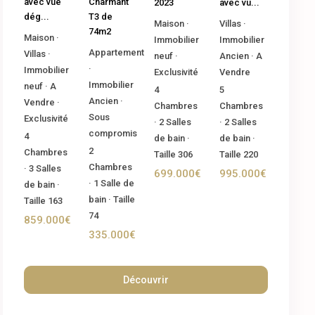
Charmant
avec vue
2023
avec vu...
T3 de
dég...
Maison
·
Villas
·
74m2
Maison
·
Immobilier
Immobilier
Appartement
Villas
·
neuf
·
Ancien
·
A
·
Immobilier
Exclusivité
Vendre
Immobilier
neuf
·
A
4
5
Ancien
·
Vendre
·
Chambres
Chambres
Sous
Exclusivité
·
2
Salles
·
2
Salles
compromis
4
de bain
·
de bain
·
2
Chambres
Taille
306
Taille
220
Chambres
·
3
Salles
699.000€
995.000€
·
1
Salle de
de bain
·
bain
·
Taille
Taille
163
74
859.000€
335.000€
Découvrir