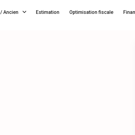
/ Ancien
Estimation
Optimisation fiscale
Fina
Immobilier
A
neuf
Vendre