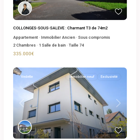
COLLONGES-SOUS-SALEVE : Charmant T3 de 74m2
Appartement
·
Immobilier Ancien
·
Sous compromis
2
Chambres
·
1
Salle de bain
·
Taille
74
335.000€
Vedette
Immobilier neuf
Exclusivité
Previous
Next