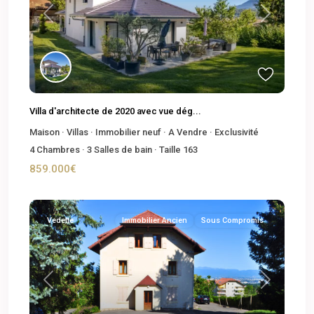
Previous
Next
Villa d'architecte de 2020 avec vue dég...
Maison
·
Villas
·
Immobilier neuf
·
A Vendre
·
Exclusivité
4
Chambres
·
3
Salles de bain
·
Taille
163
859.000€
Vedette
Immobilier Ancien
Sous Compromis
Previous
Next