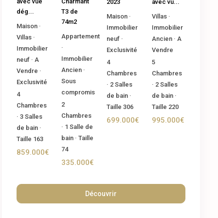
Charmant
avec vue
2023
avec vu...
T3 de
dég...
Maison
·
Villas
·
74m2
Maison
·
Immobilier
Immobilier
Appartement
Villas
·
neuf
·
Ancien
·
A
·
Immobilier
Exclusivité
Vendre
Immobilier
neuf
·
A
4
5
Ancien
·
Vendre
·
Chambres
Chambres
Sous
Exclusivité
·
2
Salles
·
2
Salles
compromis
4
de bain
·
de bain
·
2
Chambres
Taille
306
Taille
220
Chambres
·
3
Salles
699.000€
995.000€
·
1
Salle de
de bain
·
bain
·
Taille
Taille
163
74
859.000€
335.000€
Découvrir