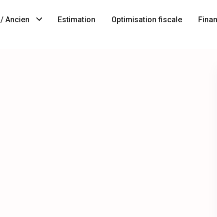
/ Ancien
Estimation
Optimisation fiscale
Fina
Immobilier
A
neuf
Vendre