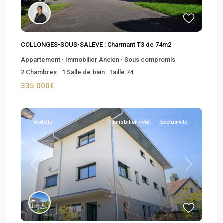
COLLONGES-SOUS-SALEVE : Charmant T3 de 74m2
Appartement
·
Immobilier Ancien
·
Sous compromis
2
Chambres
·
1
Salle de bain
·
Taille
74
335.000€
Vedette
Immobilier neuf
Exclusivité
Previous
Next