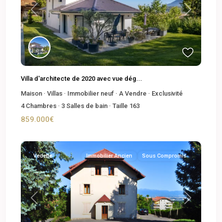
Previous
Next
Villa d'architecte de 2020 avec vue dég...
Maison
·
Villas
·
Immobilier neuf
·
A Vendre
·
Exclusivité
4
Chambres
·
3
Salles de bain
·
Taille
163
859.000€
Vedette
Immobilier Ancien
Sous Compromis
Previous
Next