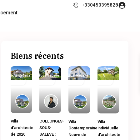
+330450395828
ncement
Biens récents
Exclusivité
Immobilier
Vedette
Sous
Immobilier
Vedette
Exclusivité
Immobilier
Vedette
A
Ancien
Compromis
neuf
Ancien
Vendre
Previous
Next
Previous
Next
Previous
Next
Previous
Next
COLLONGES-
Villa
Villa
Villa
SOUS-
d'architecte
Contemporaine
individuelle
SALEVE :
de 2020
Neuve de
d'architecte