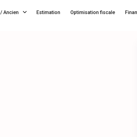
/ Ancien
Estimation
Optimisation fiscale
Fina
Immobilier
A
neuf
Vendre