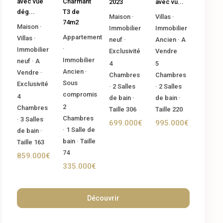
Charmant
avec vue
2023
avec vu...
T3 de
dég...
Maison
·
Villas
·
74m2
Maison
·
Immobilier
Immobilier
Appartement
Villas
·
neuf
·
Ancien
·
A
·
Immobilier
Exclusivité
Vendre
Immobilier
neuf
·
A
4
5
Ancien
·
Vendre
·
Chambres
Chambres
Sous
Exclusivité
·
2
Salles
·
2
Salles
compromis
4
de bain
·
de bain
·
2
Chambres
Taille
306
Taille
220
Chambres
·
3
Salles
699.000€
995.000€
·
1
Salle de
de bain
·
bain
·
Taille
Taille
163
74
859.000€
335.000€
Découvrir