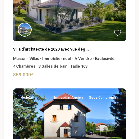
Previous
Next
Villa d'architecte de 2020 avec vue dég...
Maison
·
Villas
·
Immobilier neuf
·
A Vendre
·
Exclusivité
4
Chambres
·
3
Salles de bain
·
Taille
163
859.000€
Vedette
Immobilier Ancien
Sous Compromis
Previous
Next