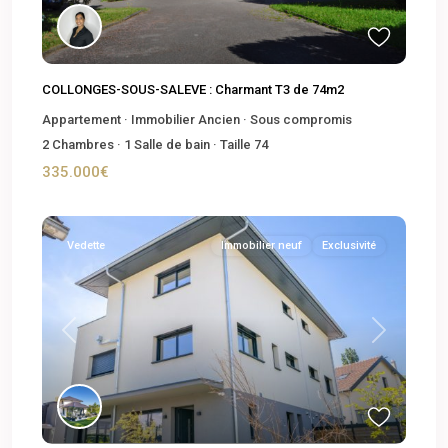
COLLONGES-SOUS-SALEVE : Charmant T3 de 74m2
Appartement
·
Immobilier Ancien
·
Sous compromis
2
Chambres
·
1
Salle de bain
·
Taille
74
335.000€
Vedette
Immobilier neuf
Exclusivité
Previous
Next