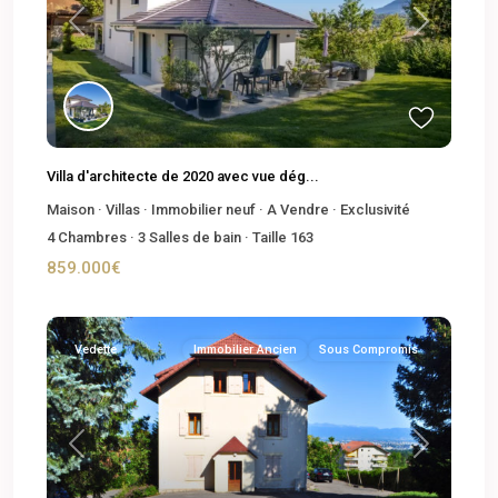
Previous
Next
Villa d'architecte de 2020 avec vue dég...
Maison
·
Villas
·
Immobilier neuf
·
A Vendre
·
Exclusivité
4
Chambres
·
3
Salles de bain
·
Taille
163
859.000€
Vedette
Immobilier Ancien
Sous Compromis
Previous
Next