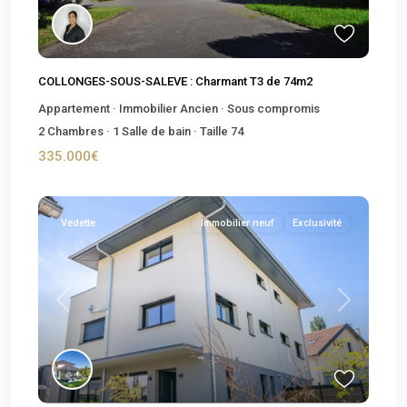
COLLONGES-SOUS-SALEVE : Charmant T3 de 74m2
Appartement
·
Immobilier Ancien
·
Sous compromis
2
Chambres
·
1
Salle de bain
·
Taille
74
335.000€
Vedette
Immobilier neuf
Exclusivité
Previous
Next