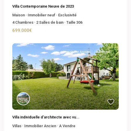
Villa Contemporaine Neuve de 2023
Maison
·
Immobilier neuf
·
Exclusivité
4
Chambres
·
2
Salles de bain
·
Taille
306
699.000€
Immobilier Ancien
A Vendre
Previous
Next
Villa individuelle d'architecte avec vu...
Villas
·
Immobilier Ancien
·
A Vendre