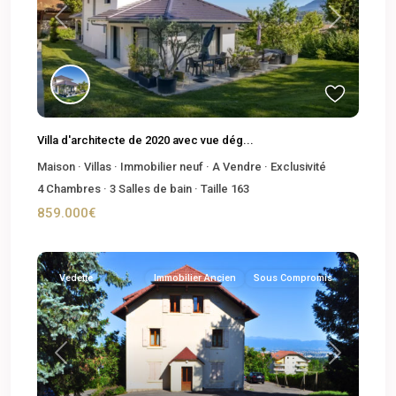
Previous
Next
Villa d'architecte de 2020 avec vue dég...
Maison
·
Villas
·
Immobilier neuf
·
A Vendre
·
Exclusivité
4
Chambres
·
3
Salles de bain
·
Taille
163
859.000€
Vedette
Immobilier Ancien
Sous Compromis
Previous
Next