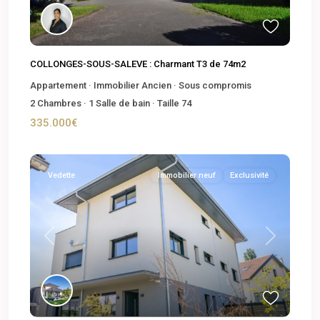
COLLONGES-SOUS-SALEVE : Charmant T3 de 74m2
Appartement
·
Immobilier Ancien
·
Sous compromis
2
Chambres
·
1
Salle de bain
·
Taille
74
335.000€
Vedette
Immobilier neuf
Exclusivité
Previous
Next